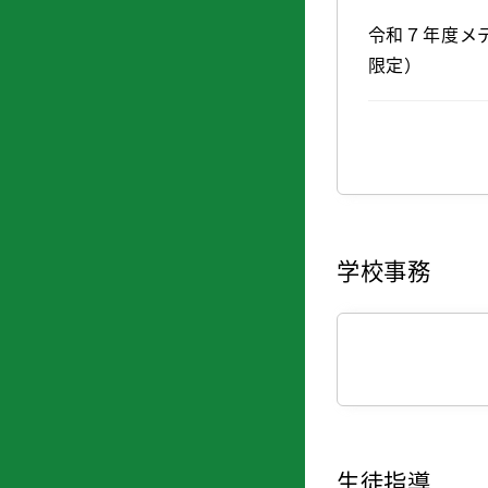
令和７年度メ
限定）
学校事務
生徒指導